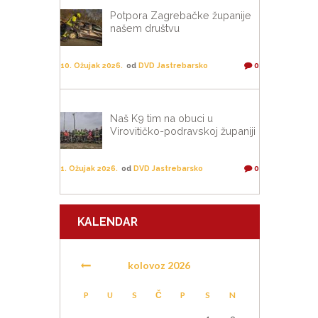
Potpora Zagrebačke županije
našem društvu
10. Ožujak 2026.
od
DVD Jastrebarsko
0
Naš K9 tim na obuci u
Virovitičko-podravskoj županiji
1. Ožujak 2026.
od
DVD Jastrebarsko
0
KALENDAR
kolovoz
2026
P
U
S
Č
P
S
N