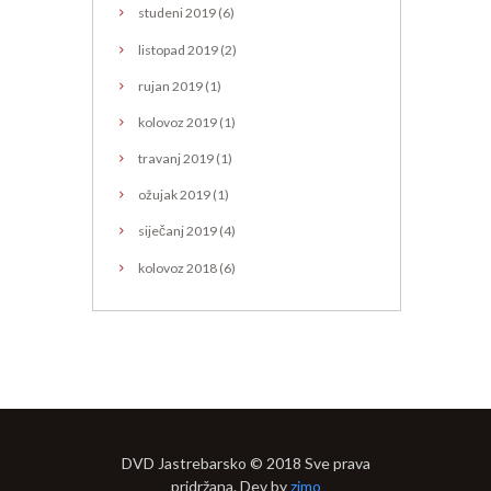
studeni
2019
(6)
listopad
2019
(2)
rujan
2019
(1)
kolovoz
2019
(1)
travanj
2019
(1)
ožujak
2019
(1)
siječanj
2019
(4)
kolovoz
2018
(6)
DVD Jastrebarsko © 2018 Sve prava
pridržana. Dev by
zimo