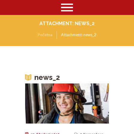
ATTACHMENT: NEWS_2
Početna
Attachment: news_2
news_2