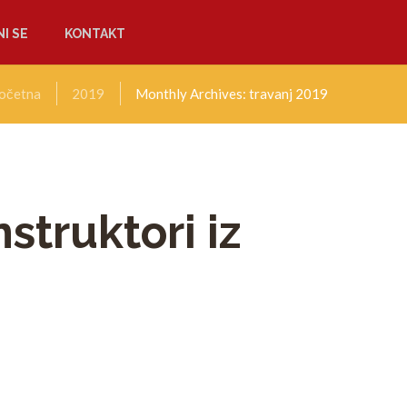
I SE
KONTAKT
očetna
2019
Monthly Archives: travanj 2019
struktori iz