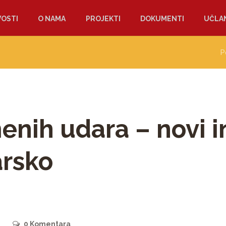
OSTI
O NAMA
PROJEKTI
DOKUMENTI
UČLAN
P
nih udara – novi in
arsko
0
Komentara