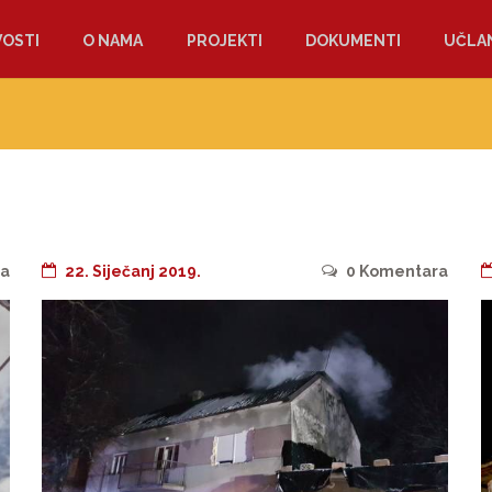
OSTI
O NAMA
PROJEKTI
DOKUMENTI
UČLAN
a
22. Siječanj 2019.
0
Komentara