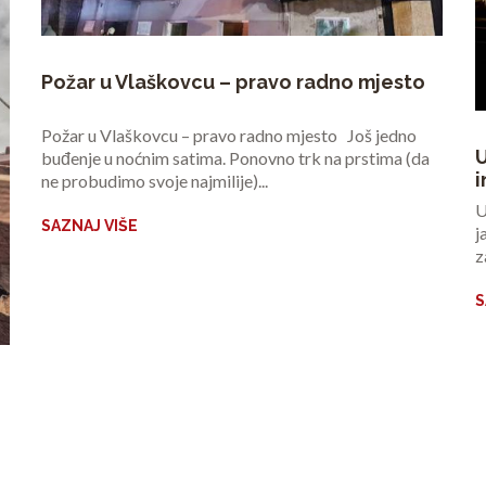
Požar u Vlaškovcu – pravo radno mjesto
Požar u Vlaškovcu – pravo radno mjesto Još jedno
U
buđenje u noćnim satima. Ponovno trk na prstima (da
i
ne probudimo svoje najmilije)...
U
SAZNAJ VIŠE
j
z
S