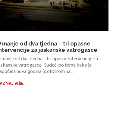
 manje od dva tjedna – tri opasne
ntervencije za jaskanske vatrogasce
 manje od dva tjedna – tri opasne intervencije za
askanske vatrogasce Sudeći po tome kako je
apočela nova godina (s obzirom na...
AZNAJ VIŠE