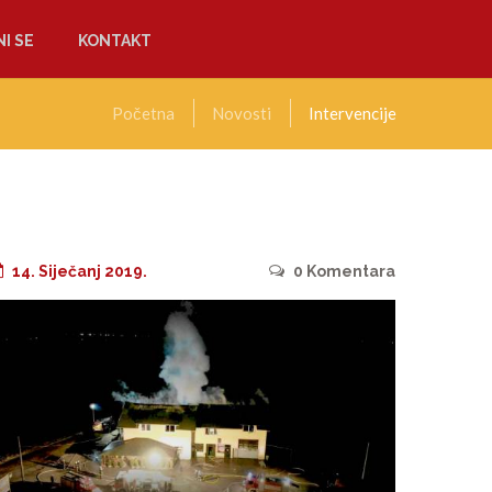
I SE
KONTAKT
Početna
Novosti
Intervencije
14. Siječanj 2019.
0
Komentara