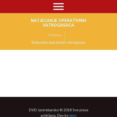
NATJECANJE OPERATIVNIH
VATROGASACA
Početna
Natjecanje operativnih vatrogasaca
DVD Jastrebarsko © 2018 Sve prava
pridržana. Dev by
zimo