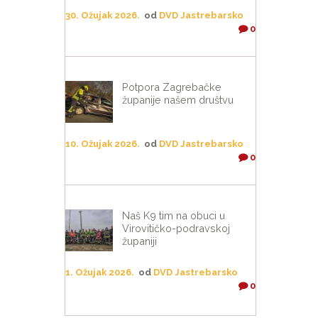
30. Ožujak 2026.
od
DVD Jastrebarsko
0
Potpora Zagrebačke
županije našem društvu
10. Ožujak 2026.
od
DVD Jastrebarsko
0
Naš K9 tim na obuci u
Virovitičko-podravskoj
županiji
1. Ožujak 2026.
od
DVD Jastrebarsko
0