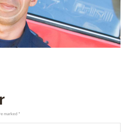
r
are marked *