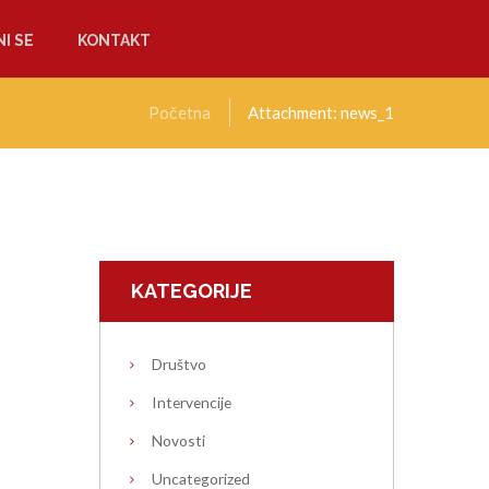
I SE
KONTAKT
Početna
Attachment: news_1
KATEGORIJE
Društvo
Intervencije
Novosti
Uncategorized
Next item