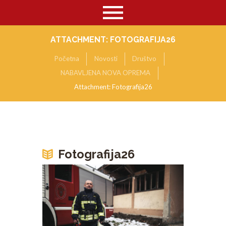
ATTACHMENT: FOTOGRAFIJA26
Početna
Novosti
Društvo
NABAVLJENA NOVA OPREMA
Attachment: Fotografija26
Fotografija26