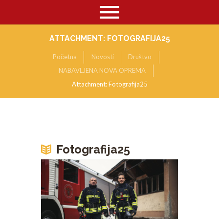
ATTACHMENT: FOTOGRAFIJA25
Početna
Novosti
Društvo
NABAVLJENA NOVA OPREMA
Attachment: Fotografija25
Fotografija25