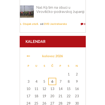
Naš K9 tim na obuci u
Virovitičko-podravskoj županiji
1. Ožujak 2026.
od
DVD Jastrebarsko
0
KALENDAR
kolovoz
2026
P
U
S
Č
P
S
N
1
2
3
4
5
6
7
8
9
10
11
12
13
14
15
16
17
18
19
20
21
22
23
24
25
26
27
28
29
30