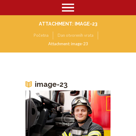
ATTACHMENT: IMAGE-23
Početna
Dan otvorenih vrata
Attachment: image-23
image-23