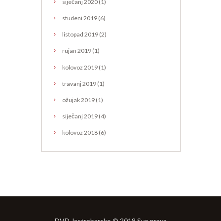
siječanj
2020
(1)
studeni
2019
(6)
listopad
2019
(2)
rujan
2019
(1)
kolovoz
2019
(1)
travanj
2019
(1)
ožujak
2019
(1)
siječanj
2019
(4)
kolovoz
2018
(6)
DVD Jastrebarsko © 2018 Sve prava