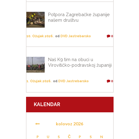
Potpora Zagrebačke županije
našem društvu
10. Ožujak 2026.
od
DVD Jastrebarsko
0
Naš K9 tim na obuci u
Virovitičko-podravskoj županiji
1. Ožujak 2026.
od
DVD Jastrebarsko
0
KALENDAR
kolovoz
2026
P
U
S
Č
P
S
N