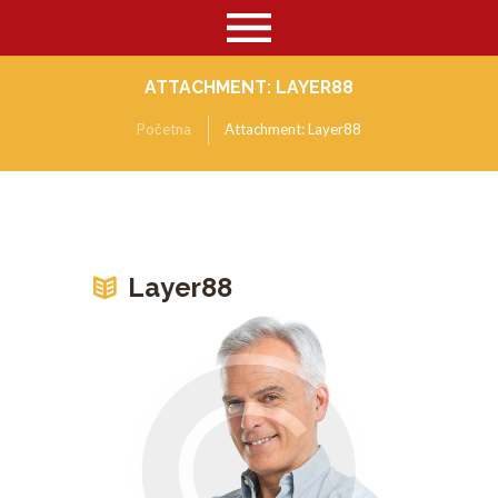
ATTACHMENT: LAYER88
Početna
Attachment: Layer88
Layer88