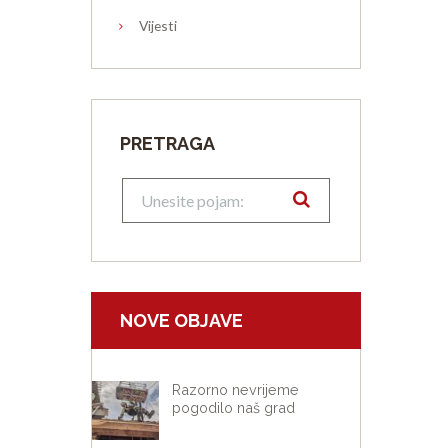
Vijesti
Next item
image-6
PRETRAGA
NOVE OBJAVE
Razorno nevrijeme
pogodilo naš grad