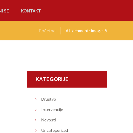
I SE
KONTAKT
Početna
Attachment: image-5
KATEGORIJE
Društvo
Intervencije
Novosti
Uncategorized