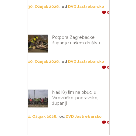
30. Ožujak 2026.
od
DVD Jastrebarsko
0
Potpora Zagrebačke
županije našem društvu
10. Ožujak 2026.
od
DVD Jastrebarsko
0
Naš K9 tim na obuci u
Virovitičko-podravskoj
županiji
1. Ožujak 2026.
od
DVD Jastrebarsko
0