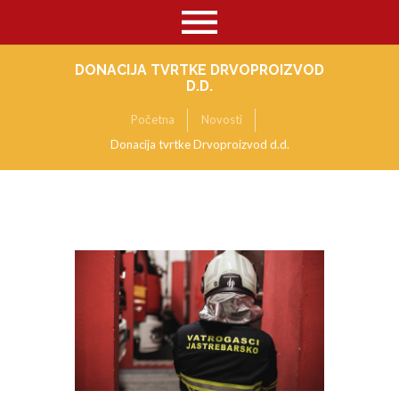
DONACIJA TVRTKE DRVOPROIZVOD
D.D.
Početna
Novosti
Donacija tvrtke Drvoproizvod d.d.