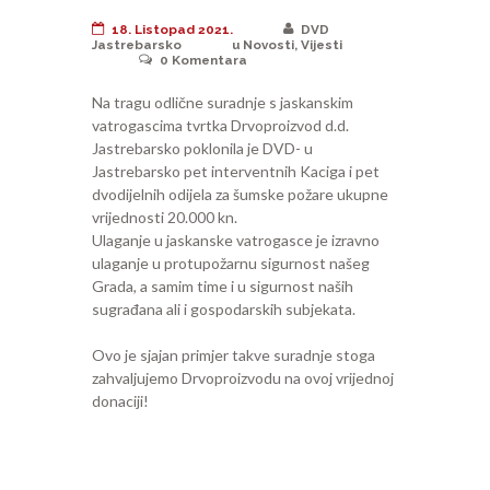
18. Listopad 2021.
DVD
Jastrebarsko
u
Novosti
,
Vijesti
0
Komentara
Na tragu odlične suradnje s jaskanskim
vatrogascima tvrtka Drvoproizvod d.d.
Jastrebarsko poklonila je DVD- u
Jastrebarsko pet interventnih Kaciga i pet
dvodijelnih odijela za šumske požare ukupne
vrijednosti 20.000 kn.
Ulaganje u jaskanske vatrogasce je izravno
ulaganje u protupožarnu sigurnost našeg
Grada, a samim time i u sigurnost naših
sugrađana ali i gospodarskih subjekata.
Ovo je sjajan primjer takve suradnje stoga
zahvaljujemo Drvoproizvodu na ovoj vrijednoj
donaciji!