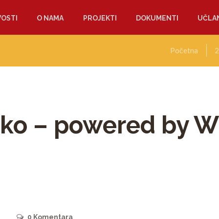
OSTI
O NAMA
PROJEKTI
DOKUMENTI
UČLAN
Početna
2
sko – powered by 
0
Komentara