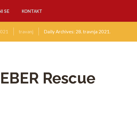
I SE
KONTAKT
021
travanj
Daily Archives: 28. travnja 2021.
WEBER Rescue