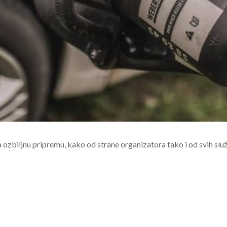
 ozbiljnu pripremu, kako od strane organizatora tako i od svih sl