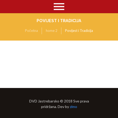
POVIJEST I TRADICIJA
Početna
home 2
Povijest i Tradicija
DVD Jastrebarsko © 2018 Sve prava
pridržana. Dev by
zimo