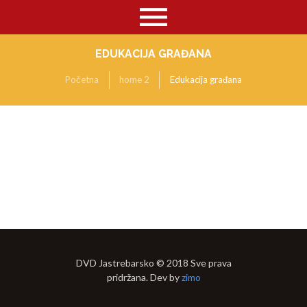
EDUKACIJA GRAĐANA
Početna
home 2
Edukacija građana
DVD Jastrebarsko © 2018 Sve prava
pridržana. Dev by
zimo